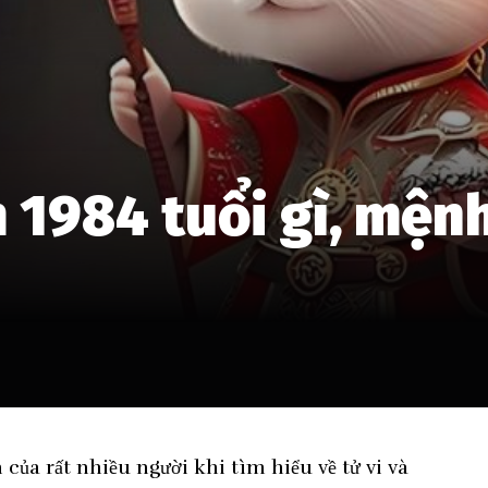
1984 tuổi gì, mệnh
của rất nhiều người khi tìm hiểu về tử vi và