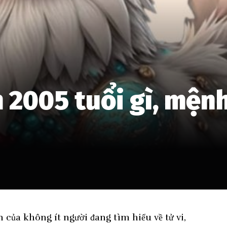
2005 tuổi gì, mệnh
 của không ít người đang tìm hiểu về tử vi,