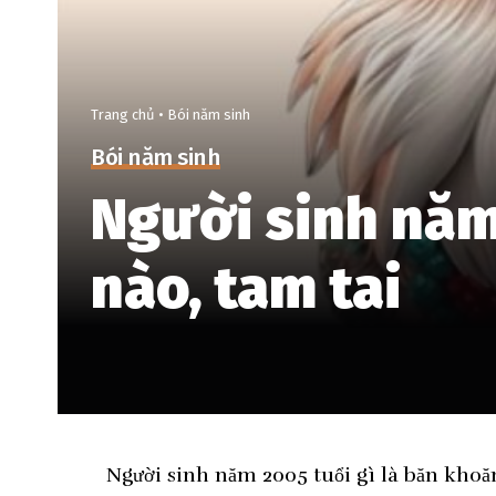
Trang chủ
•
Bói năm sinh
Bói năm sinh
Người sinh năm 
nào, tam tai
Người sinh năm 2005 tuổi gì là băn khoăn