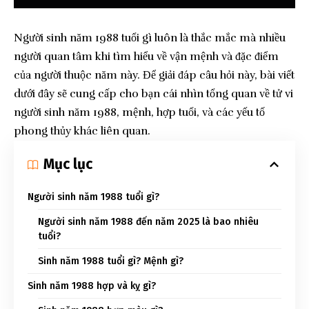
Người sinh năm 1988 tuổi gì luôn là thắc mắc mà nhiều
người quan tâm khi tìm hiểu về vận mệnh và đặc điểm
của người thuộc năm này. Để giải đáp câu hỏi này, bài viết
dưới đây sẽ cung cấp cho bạn cái nhìn tổng quan về tử vi
người sinh năm 1988, mệnh, hợp tuổi, và các yếu tố
phong thủy khác liên quan.
Mục lục
Người sinh năm 1988 tuổi gì?
Người sinh năm 1988 đến năm 2025 là bao nhiêu
tuổi?
Sinh năm 1988 tuổi gì? Mệnh gì?
Sinh năm 1988 hợp và kỵ gì?