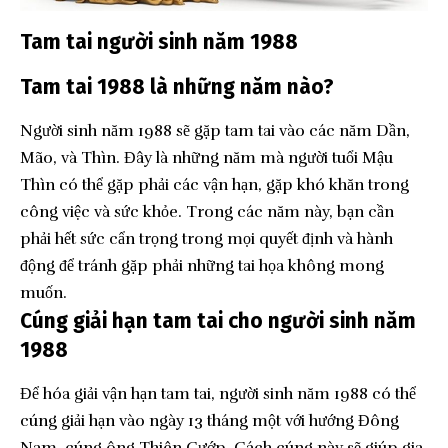
Tam tai người sinh năm 1988
Tam tai 1988 là những năm nào?
Người sinh năm 1988 sẽ gặp tam tai vào các năm Dần,
Mão, và Thìn. Đây là những năm mà người tuổi Mậu
Thìn có thể gặp phải các vận hạn, gặp khó khăn trong
công việc và sức khỏe. Trong các năm này, bạn cần
phải hết sức cẩn trọng trong mọi quyết định và hành
động để tránh gặp phải những tai họa không mong
muốn.
Cúng giải hạn tam tai cho người sinh năm
1988
Để hóa giải vận hạn tam tai, người sinh năm 1988 có thể
cúng giải hạn vào ngày 13 tháng một với hướng Đông