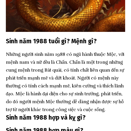
Sinh năm 1988 tuổi gì? Mệnh gì?
Những người sinh năm 1988 có ngũ hành thuộc Mộc, với
mệnh nam và nữ đều là Chấn. Chấn là một trong những
cung mệnh trong Bát quái, có tính chất liên quan đến sự
phát triển mạnh mẽ và dứt khoát. Người có mệnh này
thường có tính cách mạnh mẽ, kiên cường và thích lãnh
đạo. Mộc là hành đại diện cho sự sinh trưởng, phát triển,
do đó người mệnh Mộc thường dễ dàng nhận được sự hỗ
trợ từ người khác trong công việc và cuộc sống.
Sinh năm 1988 hợp và kỵ gì?
Sinh năm 1988 hợp màu gì?