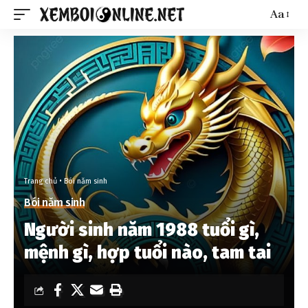
Aa
Trang chủ
•
Bói năm sinh
Bói năm sinh
Người sinh năm 1988 tuổi gì,
mệnh gì, hợp tuổi nào, tam tai